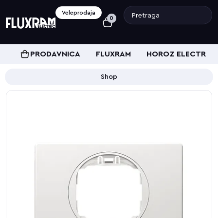
Veleprodaja
0
PRODAVNICA
FLUXRAM
HOROZ ELECTRIC
Shop