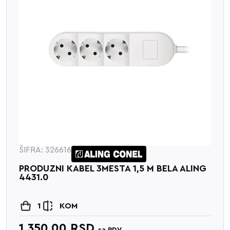
616
ŠIFRA: 323
 KABEL 3MESTA 1,5 M BELA ALING
PRIKLJUC
ZASTITOM
KOM
1
00
RSD
424.8