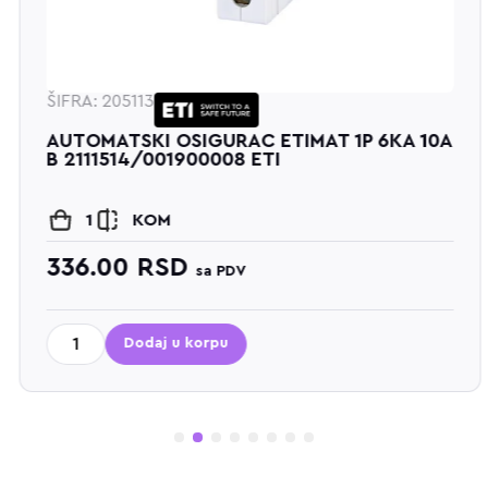
ŠIFRA: 205113
AUTOMATSKI OSIGURAC ETIMAT 1P 6KA 10A
B 2111514/001900008 ETI
1
KOM
336.00
RSD
sa PDV
Dodaj u korpu
1
2
3
4
5
6
7
8