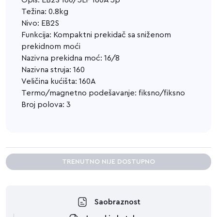
Opis: EB2S 160/3LF 160A 3p
Težina: 0.8kg
Nivo: EB2S
Funkcija: Kompaktni prekidač sa sniženom
prekidnom moći
Nazivna prekidna moć: 16/8
Nazivna struja: 160
Veličina kućišta: 160A
Termo/magnetno podešavanje: fiksno/fiksno
Broj polova: 3
TRENUTNO NIJE DOSTUPNO
Saobraznost