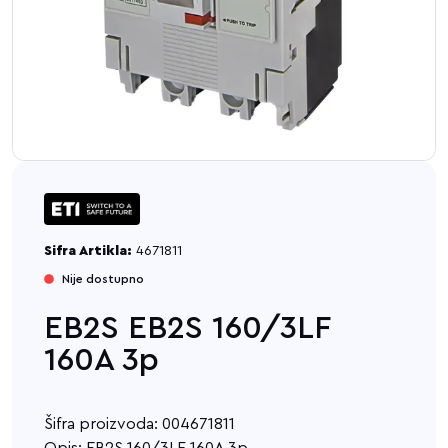
Sifra Artikla:
4671811
Nije dostupno
EB2S EB2S 160/3LF
160A 3p
Šifra proizvoda: 004671811