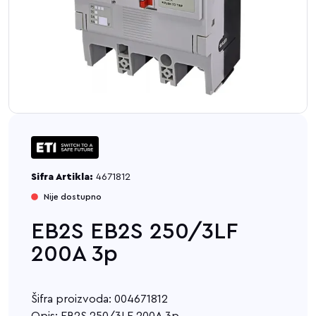
Sifra Artikla:
4671812
Nije dostupno
EB2S EB2S 250/3LF
200A 3p
Šifra proizvoda: 004671812