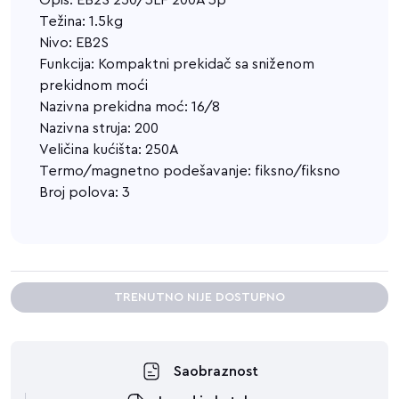
Opis: EB2S 250/3LF 200A 3p
Težina: 1.5kg
Nivo: EB2S
Funkcija: Kompaktni prekidač sa sniženom
prekidnom moći
Nazivna prekidna moć: 16/8
Nazivna struja: 200
Veličina kućišta: 250A
Termo/magnetno podešavanje: fiksno/fiksno
Broj polova: 3
TRENUTNO NIJE DOSTUPNO
Saobraznost