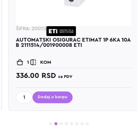
ŠIFRA: 205113
AUTOMATSKI OSIGURAC ETIMAT 1P 6KA 10A
B 2111514/001900008 ETI
1
KOM
336.00
RSD
sa PDV
Dodaj u korpu
1
2
3
4
5
6
7
8