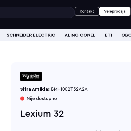
Kontakt
Veleprodaja
SCHNEIDER ELECTRIC
ALING CONEL
ETI
OBO
Sifra Artikla:
BMH1002T32A2A
Nije dostupno
Lexium 32