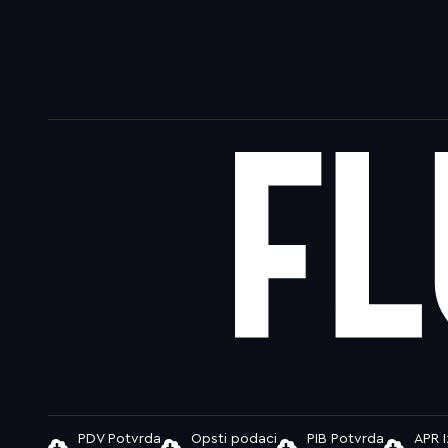
PDV Potvrda
Opsti podaci
PIB Potvrda
APR 