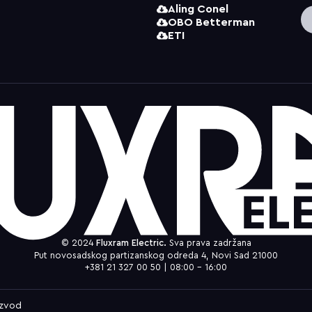
Aling Conel
OBO Betterman
ETI
© 2024
Fluxram Electric.
Sva prava zadržana
Put novosadskog partizanskog odreda 4, Novi Sad 21000
+381 21 327 00 50 | 08:00 – 16:00
Izvod