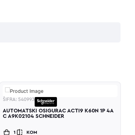
ŠIFRA: 540993
Š
A
AUTOMATSKI OSIGURAC ACTI9 K60N 1P 4A
C
C A9K02104 SCHNEIDER
1
KOM