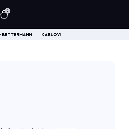
0
 BETTERMANN
KABLOVI