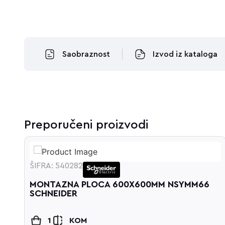
Saobraznost
Izvod iz kataloga
Preporučeni proizvodi
ŠIFRA: 540282
MONTAZNA PLOCA 600X600MM NSYMM66
SCHNEIDER
1
KOM