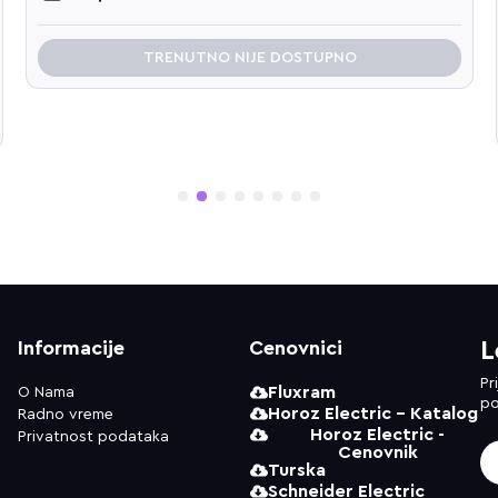
TRENUTNO NIJE DOSTUPNO
1
2
3
4
5
6
7
8
Informacije
Cenovnici
L
Pr
Fluxram
O Nama
po
Horoz Electric - Katalog
Radno vreme
Horoz Electric -
Privatnost podataka
Cenovnik
Turska
Schneider Electric