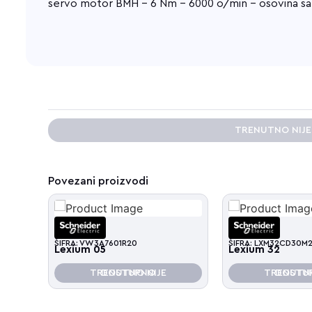
servo motor BMH - 6 Nm - 6000 o/min - osovina sa
TRENUTNO NIJ
Povezani proizvodi
ŠIFRA: VW3A7601R20
ŠIFRA: LXM32CD30M
Lexium 05
Lexium 32
TRENUTNO NIJE DOSTUPNO
TRENUTNO NIJE D