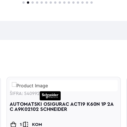
1
2
3
4
5
6
7
8
9
10
11
12
13
14
15
16
ŠIFRA: 540992
AUTOMATSKI OSIGURAC ACTI9 K60N 1P 2A
C A9K02102 SCHNEIDER
1
KOM