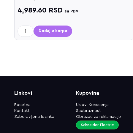
4,989.60
RSD
sa PDV
Dodaj u korpu
Linkovi
Kupovina
Pocetna
Uslovi Koriscenja
Kontakt
Saobraznost
Zaboravljena lozinka
Obrazac za reklamaciju
Schneider Electric