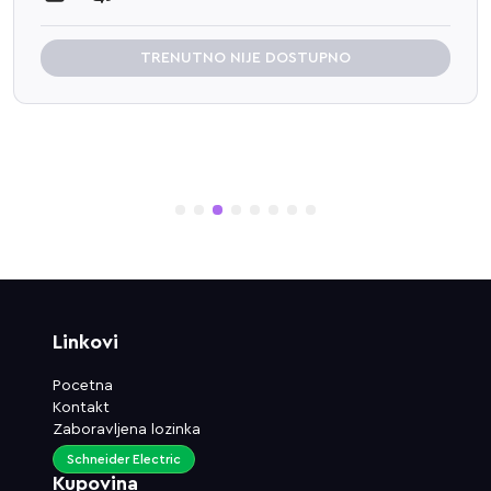
TRENUTNO NIJE DOSTUPNO
1
2
3
4
5
6
7
8
Linkovi
Pocetna
Kontakt
Zaboravljena lozinka
Schneider Electric
Kupovina