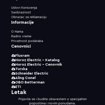
Uslovi Koriscenja
Saobraznost
Obrazac za reklamaciju
Informacije
O Nama
Radno vreme
Privatnost podataka
Cenovnici
Fluxram
Horoz Electric - Katalog
Horoz Electric - Cenovnik
Turska
Schneider Electric
Aling Conel
OBO Betterman
ETI
Letak
Prijavite se i budite obavesteni o specijalnim
popustima i novim ponudama.