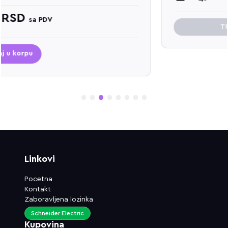
TRENUTNO NIJE DOSTUPNO
1
2
3
4
5
6
7
8
Linkovi
Pocetna
Kontakt
Zaboravljena lozinka
Schneider Electric
Kupovina