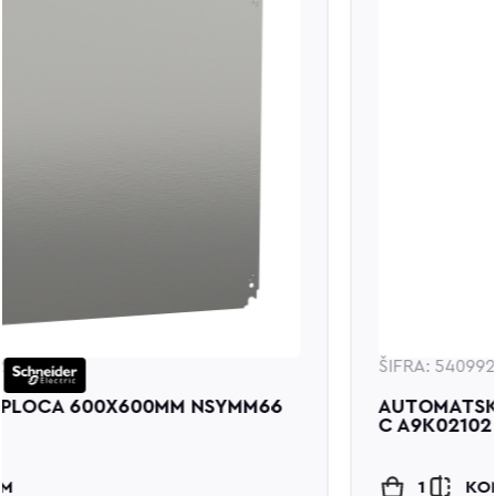
ŠIFRA: 540992
MM66
AUTOMATSKI OSIGURAC ACTI9 K60N 
C A9K02102 SCHNEIDER
1
KOM