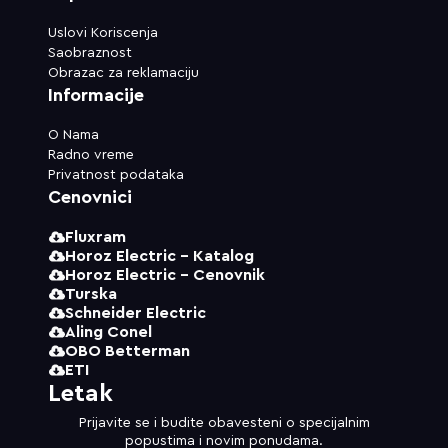
Uslovi Koriscenja
Saobraznost
Obrazac za reklamaciju
Informacije
O Nama
Radno vreme
Privatnost podataka
Cenovnici
Fluxram
Horoz Electric - Katalog
Horoz Electric - Cenovnik
Turska
Schneider Electric
Aling Conel
OBO Betterman
ETI
Letak
Prijavite se i budite obavesteni o specijalnim
popustima i novim ponudama.