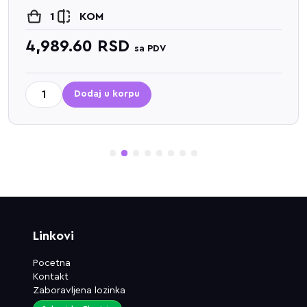
1
KOM
4,989.60
RSD
sa PDV
Dodaj u korpu
1
2
3
4
5
6
7
8
Linkovi
Pocetna
Kontakt
Zaboravljena lozinka