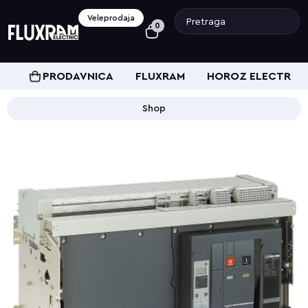
Veleprodaja
0
PRODAVNICA
FLUXRAM
HOROZ ELECTRIC
Shop