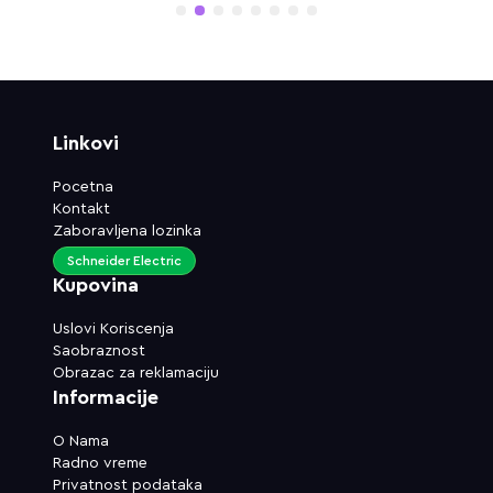
1
2
3
4
5
6
7
8
Linkovi
Pocetna
Kontakt
Zaboravljena lozinka
Schneider Electric
Kupovina
Uslovi Koriscenja
Saobraznost
Obrazac za reklamaciju
Informacije
O Nama
Radno vreme
Privatnost podataka