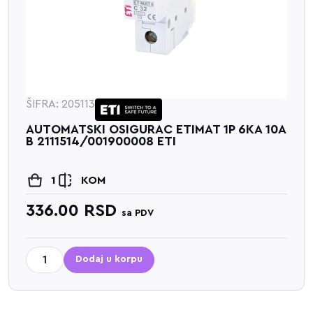
ŠIFRA: 205113
AUTOMATSKI OSIGURAC ETIMAT 1P 6KA 10A
B 2111514/001900008 ETI
1
KOM
336.00
RSD
sa PDV
Dodaj u korpu