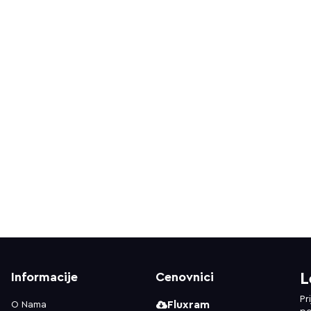
Informacije
Cenovnici
L
Pr
Fluxram
O Nama