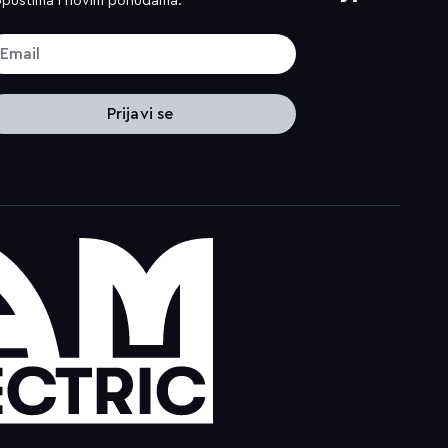
pustima i novim ponudama.
Prijavi se