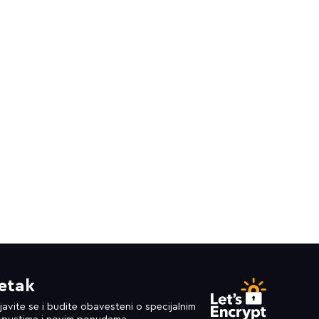
etak
ijavite se i budite obavesteni o specijalnim