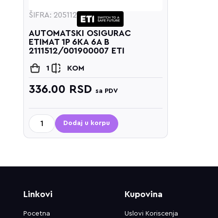
ŠIFRA: 205112
AUTOMATSKI OSIGURAC
ETIMAT 1P 6KA 6A B
2111512/001900007 ETI
1
KOM
336.00
RSD
sa PDV
Dodaj u korpu
Linkovi
Kupovina
Pocetna
Uslovi Koriscenja