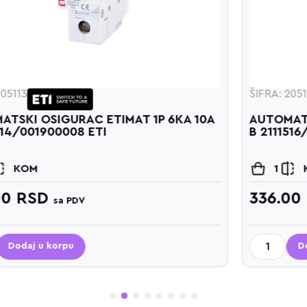
ŠIFRA: 205115
AUTOMATSKI OSIGURAC ETIMAT 1P 6KA 16A
B 2111516/001900010 ETI
1
KOM
336.00
RSD
sa PDV
Dodaj u korpu
1
2
3
4
5
6
7
8