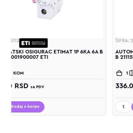
ŠIFRA: 205113
A B
AUTOMATSKI OSIGURAC ETIMAT 1P 6KA 10A
B 2111514/001900008 ETI
1
KOM
336.00
RSD
sa PDV
Dodaj u korpu