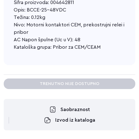
Šifra proizvoda: 004642811
Opis: BCCE-25-48VDC
Težina: 0.12kg
Nivo: Motorni kontaktori CEM, prekostrujni relei i
pribor
AC Napon špulne (Uc u V): 48
Kataloška grupa: Pribor za CEM/CEAM
TRENUTNO NIJE DOSTUPNO
Saobraznost
Izvod iz kataloga