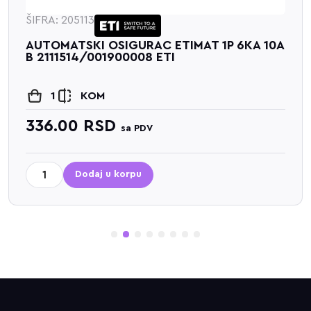
ŠIFRA: 205113
AUTOMATSKI OSIGURAC ETIMAT 1P 6KA 10A
B 2111514/001900008 ETI
1
KOM
336.00
RSD
sa PDV
Dodaj u korpu
1
2
3
4
5
6
7
8