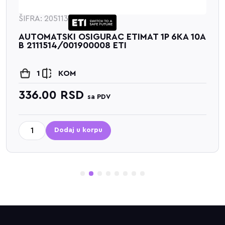
ŠIFRA: 205113
AUTOMATSKI OSIGURAC ETIMAT 1P 6KA 10A
B 2111514/001900008 ETI
1
KOM
336.00
RSD
sa PDV
Dodaj u korpu
1
2
3
4
5
6
7
8