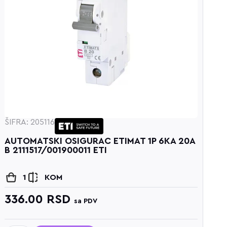
ŠIFRA: 205116
ŠI
AUTOMATSKI OSIGURAC ETIMAT 1P 6KA 20A
A
B 2111517/001900011 ETI
B
1
KOM
336.00
RSD
3
sa PDV