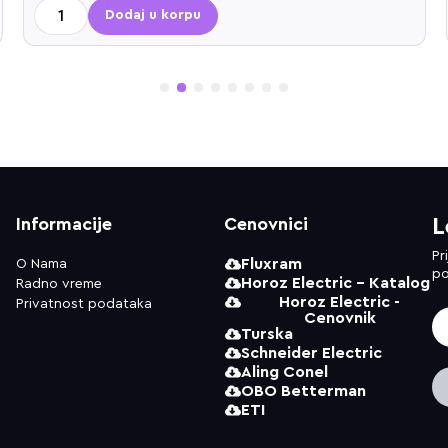
Dodaj u korpu
1
2
3
4
5
6
7
8
Informacije
Cenovnici
L
Pr
Fluxram
O Nama
po
Horoz Electric - Katalog
Radno vreme
Horoz Electric -
Privatnost podataka
Cenovnik
Turska
Schneider Electric
Aling Conel
OBO Betterman
ETI