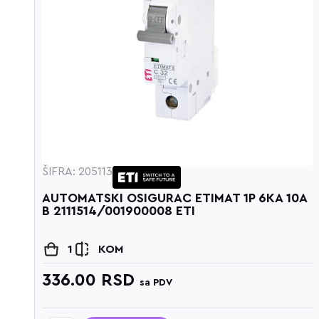
ŠIFRA: 205113
 B
AUTOMATSKI OSIGURAC ETIMAT 1P 6KA 10A
B 2111514/001900008 ETI
1
KOM
336.00
RSD
sa PDV