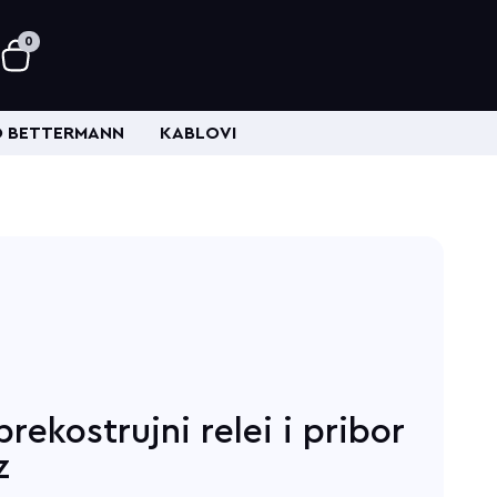
0
 BETTERMANN
KABLOVI
rekostrujni relei i pribor
z