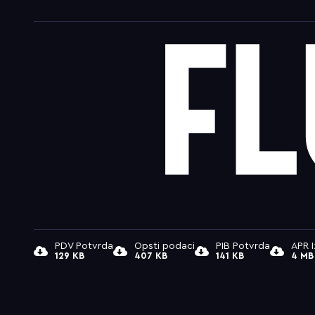
PDV Potvrda
Opsti podaci
PIB Potvrda
APR 
129 KB
407 KB
141 KB
4 MB