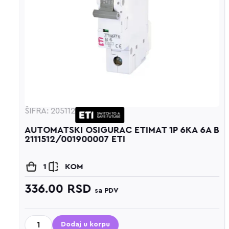
ŠIFRA: 205113
6A B
AUTOMATSKI OSIGURAC ETIMAT 1P 6KA 10A
B 2111514/001900008 ETI
1
KOM
336.00
RSD
sa PDV
Dodaj u korpu