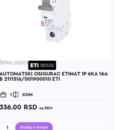
ŠIFRA: 205116
AUTOMATSKI OSIGURAC ETIMAT 1P 6KA 20A
B 2111517/001900011 ETI
1
KOM
336.00
RSD
sa PDV
Dodaj u korpu