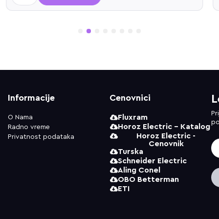
1
2
3
4
5
6
7
8
Informacije
Cenovnici
L
Pr
Fluxram
O Nama
po
Horoz Electric - Katalog
Radno vreme
Horoz Electric -
Privatnost podataka
Cenovnik
Turska
Schneider Electric
Aling Conel
OBO Betterman
ETI