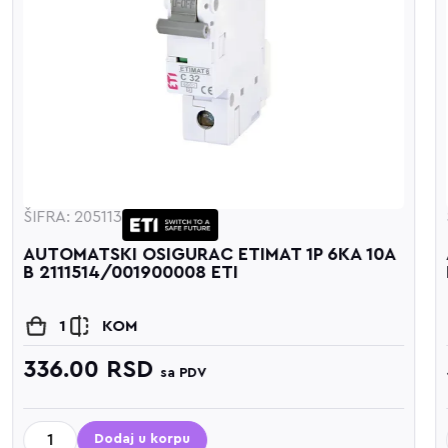
ŠIFRA: 205115
AUTOMATSKI OSIGURAC ETIMAT 1P 6KA 16A
B 2111516/001900010 ETI
1
KOM
336.00
RSD
sa PDV
Dodaj u korpu