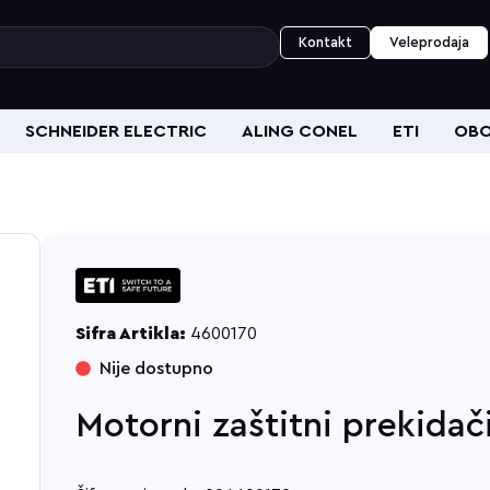
Kontakt
Veleprodaja
SCHNEIDER ELECTRIC
ALING CONEL
ETI
OBO
Sifra Artikla:
4600170
Nije dostupno
Motorni zaštitni prekidači