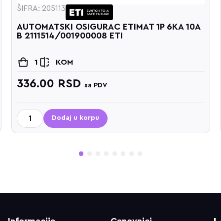
205113
ŠIFRA: 2051
ATSKI OSIGURAC ETIMAT 1P 6KA 10A
AUTOMATS
514/001900008 ETI
B 2111516
KOM
1
00
RSD
336.00
sa PDV
Dodaj u korpu
D
1
2
3
4
5
6
7
8
Informacije
Cenovnici