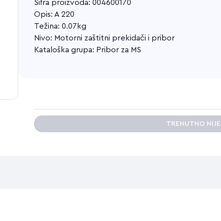
Šifra proizvoda: 004600170
Opis: A 220
Težina: 0.07kg
Nivo: Motorni zaštitni prekidači i pribor
Kataloška grupa: Pribor za MS
TRENUTNO NIJ