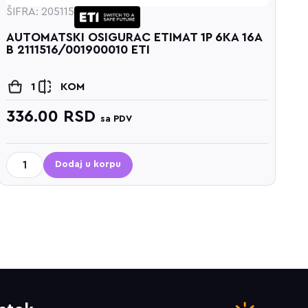
15
ŠIFRA: 205116
KI OSIGURAC ETIMAT 1P 6KA 16A
AUTOMATSKI
/001900010 ETI
B 2111517/00
KOM
1
KO
RSD
336.00
R
sa PDV
odaj u korpu
Dodaj