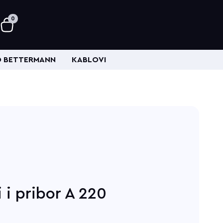
0
 BETTERMANN
KABLOVI
 i pribor A 220