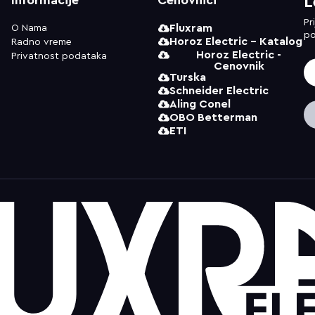
L
Pr
Fluxram
O Nama
po
Horoz Electric - Katalog
Radno vreme
Horoz Electric -
Privatnost podataka
Cenovnik
Turska
Schneider Electric
Aling Conel
OBO Betterman
ETI