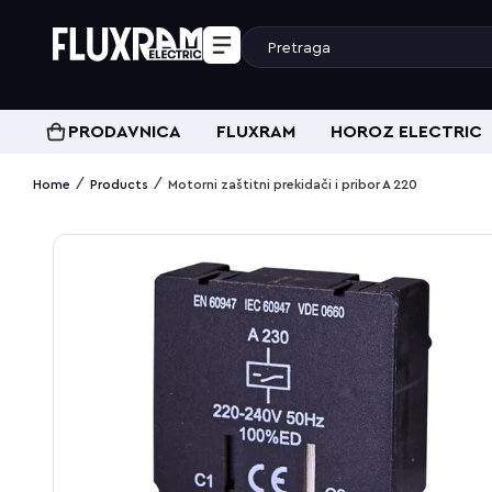
PRODAVNICA
FLUXRAM
HOROZ ELECTRIC
/
/
Home
Products
Motorni zaštitni prekidači i pribor A 220