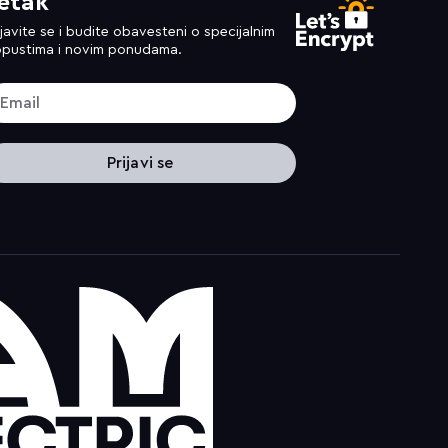
etak
ijavite se i budite obavesteni o specijalnim
pustima i novim ponudama.
Prijavi se