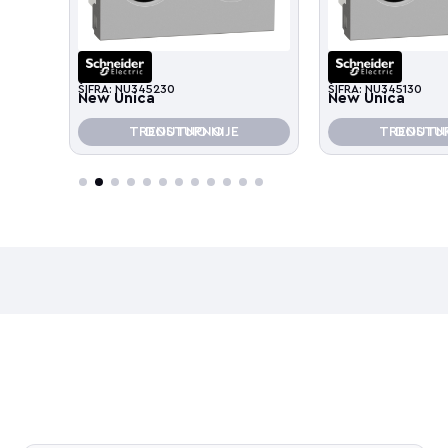
ŠIFRA: NU345230
ŠIFRA: NU345130
New Unica
New Unica
TRENUTNO NIJE DOSTUPNO
TRENUTNO NIJE D
1
2
3
4
5
6
7
8
9
10
11
12