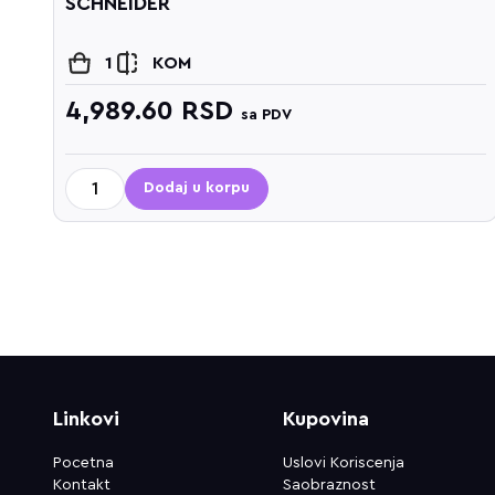
SCHNEIDER
1
KOM
4,989.60
RSD
sa PDV
Dodaj u korpu
Linkovi
Kupovina
Pocetna
Uslovi Koriscenja
Kontakt
Saobraznost