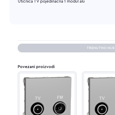
Utičnica TV pojedinačna 1 modul alu
TRENUTNO NIJ
Povezani proizvodi