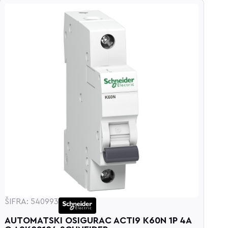
Š
ŠIFRA: 540993
A
C
AUTOMATSKI OSIGURAC ACTI9 K60N 1P 4A