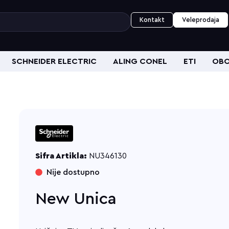
Kontakt
Veleprodaja
SCHNEIDER ELECTRIC
ALING CONEL
ETI
OBO
Sifra Artikla:
NU346130
Nije dostupno
New Unica