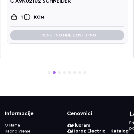
C A9K02102 SCHNEIDER
1
KOM
TRENUTNO NIJE DOSTUPNO
1
2
3
4
5
6
7
8
Informacije
Cenovnici
L
Pr
Fluxram
O Nama
po
Horoz Electric - Katalog
Radno vreme