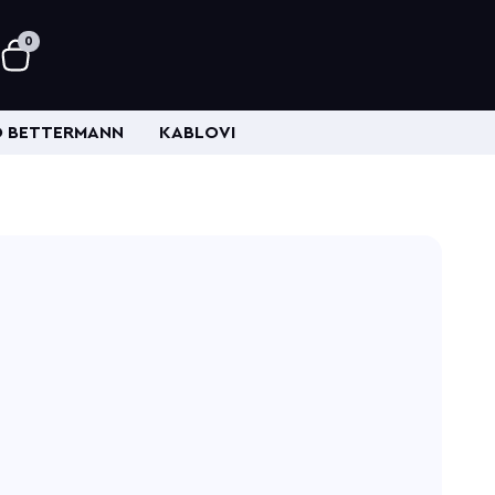
0
 BETTERMANN
KABLOVI