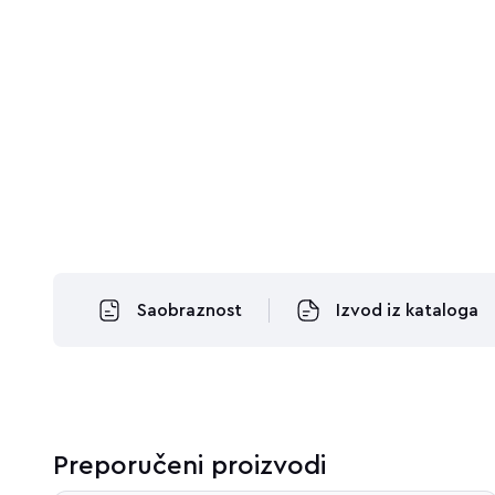
ŠIFRA: NU7104
ŠIFRA: NU345430
New Unica
New Unica
TRENUTNO NIJE DOSTUPNO
TRENUTNO NIJE DOSTUPNO
Saobraznost
Izvod iz kataloga
Preporučeni proizvodi