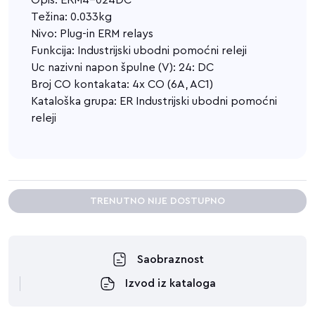
Opis: ERM4-024DC
Težina: 0.033kg
Nivo: Plug-in ERM relays
Funkcija: Industrijski ubodni pomoćni releji
Uc nazivni napon špulne (V): 24: DC
Broj CO kontakata: 4x CO (6A, AC1)
Kataloška grupa: ER Industrijski ubodni pomoćni
releji
TRENUTNO NIJE DOSTUPNO
Saobraznost
Izvod iz kataloga