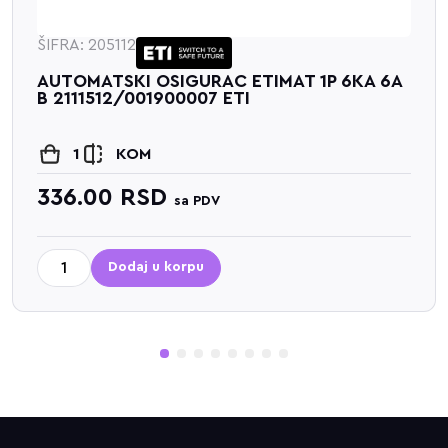
ŠIFRA: 205113
RAC ETIMAT 1P 6KA 6A
AUTOMATSKI OSIGU
07 ETI
B 2111514/00190000
1
KOM
336.00
RSD
PDV
sa P
u
Dodaj u korpu
1
2
3
4
5
6
7
8