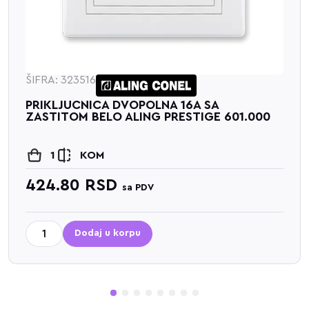
ŠIFRA: 323517
VOPOLNA 16A SA
PRIKLJUCNICA D
ALING PRESTIGE 601.000
PORCELAN BELO 
1
KOM
380.40
RSD
sa PDV
s
orpu
Dodaj u ko
1
2
3
4
5
6
7
8