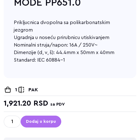
MODE PP651.0
Prikljucnica dvopolna sa polikarbonatskim
jezgrom
Ugradnja u noseću prirubnicu utiskivanjem
Nominalni struja/napon: 16A / 250V~
Dimenzije (d, v, š): 44.4mm x 50mm x 40mm
Standard: IEC 60884-1
1
PAK
1,921.20
RSD
sa PDV
Dodaj u korpu