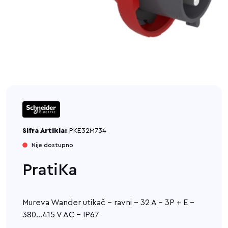
Sifra Artikla:
PKE32M734
Nije dostupno
PratiKa
Mureva Wander utikač - ravni - 32 A - 3P + E -
380...415 V AC - IP67