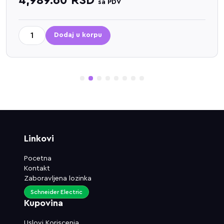
4,989.60
RSD
sa PDV
Dodaj u korpu
1
2
3
4
5
6
7
8
Linkovi
Pocetna
Kontakt
Zaboravljena lozinka
Schneider Electric
Kupovina
Uslovi Koriscenja