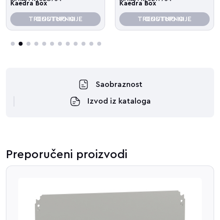
Kaedra Box
Kaedra Box
TRENUTNO NIJE DOSTUPNO
TRENUTNO NIJE DOSTUPNO
3
4
5
6
7
8
9
10
11
12
Saobraznost
Izvod iz kataloga
Preporučeni proizvodi