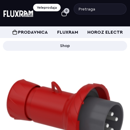
Veleprodaja
0
PRODAVNICA
FLUXRAM
HOROZ ELECTRIC
Shop