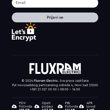
Prijavi se
© 2024
Fluxram Electric.
Sva prava zadržana
Put novosadskog partizanskog odreda 4, Novi Sad 21000
+381 21 327 00 50 | 08:00 – 16:00
PDV
Opsti
PIB
APR
Potvrda
podaci
Potvrda
Izvod
129 KB
407 KB
141 KB
4 MB