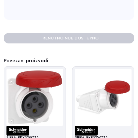
TRENUTNO NIJE DOSTUPNO
Povezani proizvodi
ŠIFRA: PKY32G734
ŠIFRA: PKF32W734