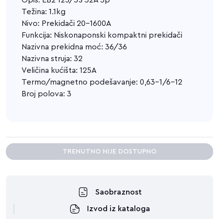
Opis: EB2 125/3S 32A 3p
Težina: 1.1kg
Nivo: Prekidači 20-1600A
Funkcija: Niskonaponski kompaktni prekidači
Nazivna prekidna moć: 36/36
Nazivna struja: 32
Veličina kućišta: 125A
Termo/magnetno podešavanje: 0,63-1/6-12
Broj polova: 3
TRENUTNO NIJE DOSTUPNO
Saobraznost
Izvod iz kataloga