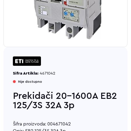
Sifra Artikla:
4671042
Nije dostupno
Prekidači 20-1600A EB2
125/3S 32A 3p
Šifra proizvoda: 004671042