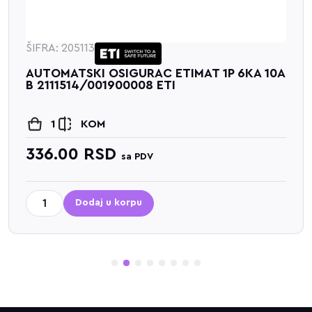
ŠIFRA: 205113
AUTOMATSKI OSIGURAC ETIMAT 1P 6KA 10A
B 2111514/001900008 ETI
1
KOM
336.00
RSD
sa PDV
Dodaj u korpu
1
2
3
4
5
6
7
8