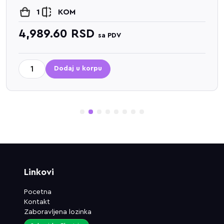
1
KOM
4,989.60
RSD
sa PDV
Dodaj u korpu
1
2
3
4
5
6
7
8
Linkovi
Pocetna
Kontakt
Zaboravljena lozinka