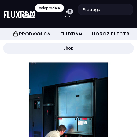
Veleprodaja
0
PRODAVNICA
FLUXRAM
HOROZ ELECTRIC
Shop