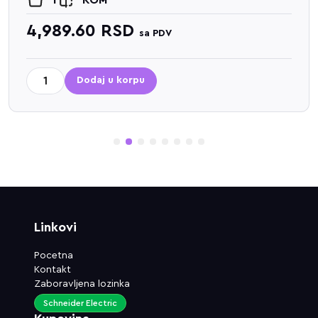
4,989.60
RSD
sa PDV
Dodaj u korpu
1
2
3
4
5
6
7
8
Linkovi
Pocetna
Kontakt
Zaboravljena lozinka
Schneider Electric