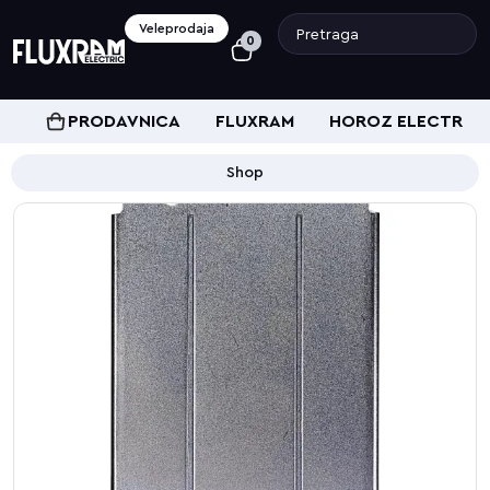
Veleprodaja
0
PRODAVNICA
FLUXRAM
HOROZ ELECTRIC
Shop