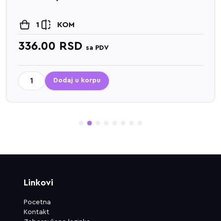
1
KOM
336.00
RSD
sa PDV
Dodaj u korpu
1
2
3
4
5
6
7
8
Linkovi
Pocetna
Kontakt