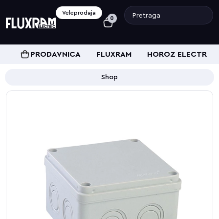
Veleprodaja
0
PRODAVNICA
FLUXRAM
HOROZ ELECTRIC
Shop