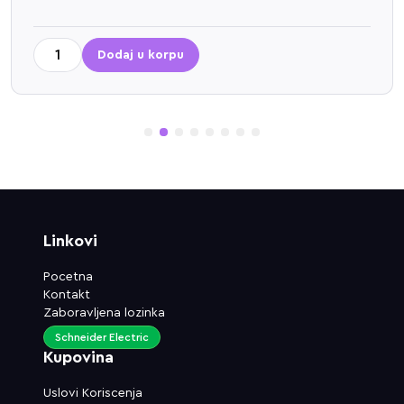
Dodaj u korpu
1
2
3
4
5
6
7
8
Linkovi
Pocetna
Kontakt
Zaboravljena lozinka
Schneider Electric
Kupovina
Uslovi Koriscenja