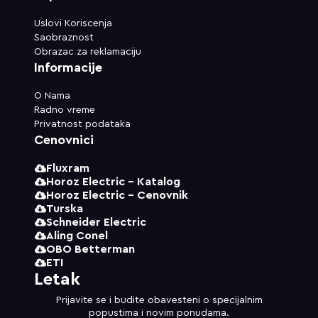
Uslovi Koriscenja
Saobraznost
Obrazac za reklamaciju
Informacije
O Nama
Radno vreme
Privatnost podataka
Cenovnici
Fluxram
Horoz Electric - Katalog
Horoz Electric - Cenovnik
Turska
Schneider Electric
Aling Conel
OBO Betterman
ETI
Letak
Prijavite se i budite obavesteni o specijalnim
popustima i novim ponudama.