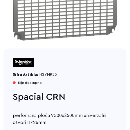
Sifra Artikla:
NSYMR55
Nije dostupno
Spacial CRN
perforirana ploča V500xŠ500mm univerzalni
otvori 11x26mm