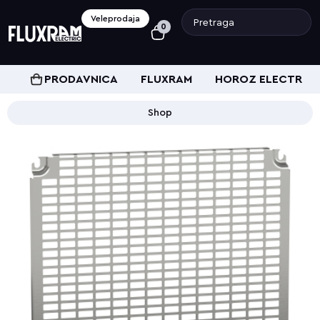
Veleprodaja
0
PRODAVNICA
FLUXRAM
HOROZ ELECTRIC
Shop