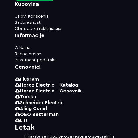
Kupovina
Uslovi Koriscenja
Saobraznost
Obrazac za reklamaciju
Informacije
O Nama
Radno vreme
Privatnost podataka
Cenovnici
Fluxram
Horoz Electric - Katalog
Horoz Electric - Cenovnik
Turska
Schneider Electric
Aling Conel
OBO Betterman
ETI
Letak
Prijavite se i budite obavesteni o specijalnim