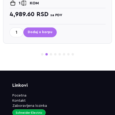
1
KOM
4,989.60
RSD
sa PDV
Dodaj u korpu
1
2
3
4
5
6
7
8
Linkovi
Pocetna
Kontakt
Zaboravljena lozinka
Schneider Electric