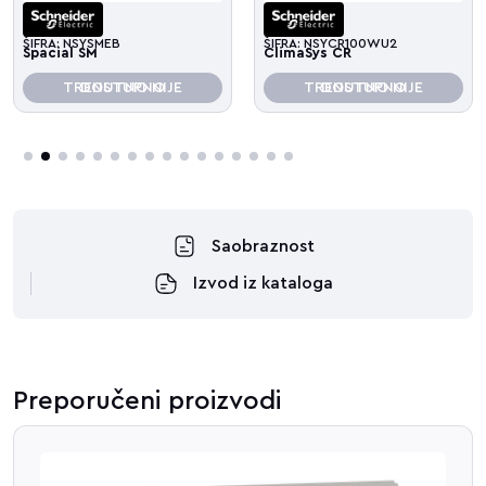
ŠIFRA: NSYSMEB
ŠIFRA: NSYCR100WU2
Spacial SM
ClimaSys CR
TRENUTNO NIJE DOSTUPNO
TRENUTNO NIJE DOSTUPNO
3
4
5
6
7
8
9
10
11
12
13
14
15
16
Saobraznost
Izvod iz kataloga
Preporučeni proizvodi