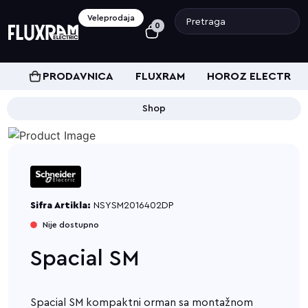
Veleprodaja
0
PRODAVNICA
FLUXRAM
HOROZ ELECTRIC
Shop
Sifra Artikla:
NSYSM2016402DP
Nije dostupno
Spacial SM
Spacial SM kompaktni orman sa montažnom