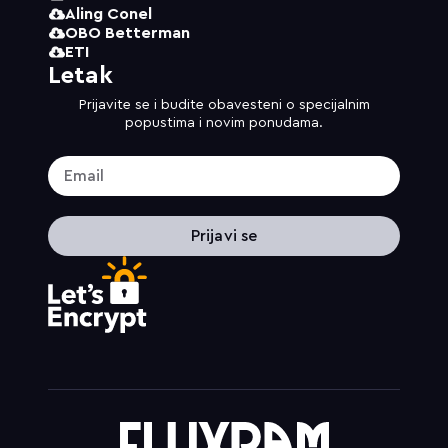
Aling Conel
OBO Betterman
ETI
Letak
Prijavite se i budite obavesteni o specijalnim
popustima i novim ponudama.
Prijavi se