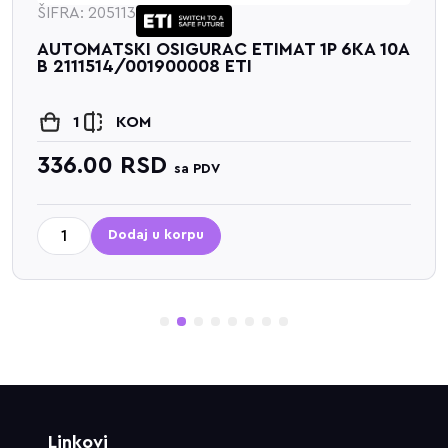
ŠIFRA: 205113
AUTOMATSKI OSIGURAC ETIMAT 1P 6KA 10A
B 2111514/001900008 ETI
1
KOM
336.00
RSD
sa PDV
Dodaj u korpu
1
2
3
4
5
6
7
8
Linkovi