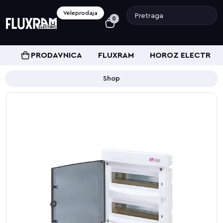
Veleprodaja
0
PRODAVNICA
FLUXRAM
HOROZ ELECTRIC
Shop