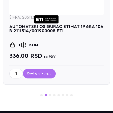
ŠIFRA: 205113
AUTOMATSKI OSIGURAC ETIMAT 1P 6KA 10A
B 2111514/001900008 ETI
1
KOM
336.00
RSD
sa PDV
Dodaj u korpu
1
2
3
4
5
6
7
8