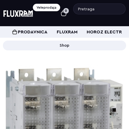
Veleprodaja
0
PRODAVNICA
FLUXRAM
HOROZ ELECTRIC
Shop