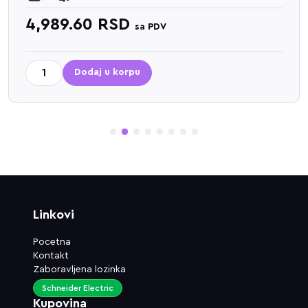
4,989.60
RSD
sa PDV
Dodaj u korpu
1
2
3
4
5
6
7
8
Linkovi
Pocetna
Kontakt
Zaboravljena lozinka
Schneider Electric
Kupovina