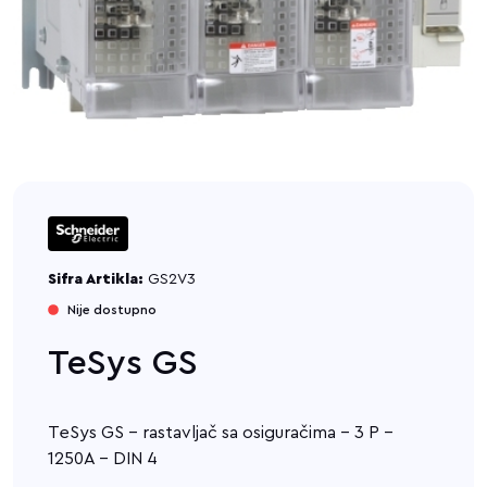
Sifra Artikla:
GS2V3
Nije dostupno
TeSys GS
TeSys GS - rastavljač sa osiguračima - 3 P -
1250A - DIN 4