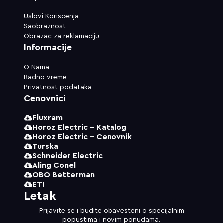
Uslovi Koriscenja
Saobraznost
Obrazac za reklamaciju
Informacije
O Nama
Radno vreme
Privatnost podataka
Cenovnici
Fluxram
Horoz Electric - Katalog
Horoz Electric - Cenovnik
Turska
Schneider Electric
Aling Conel
OBO Betterman
ETI
Letak
Prijavite se i budite obavesteni o specijalnim
popustima i novim ponudama.