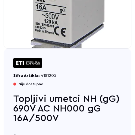
Sifra Artikla:
4181205
Nije dostupno
Topljivi umetci NH (gG)
690V AC NH000 gG
16A/500V