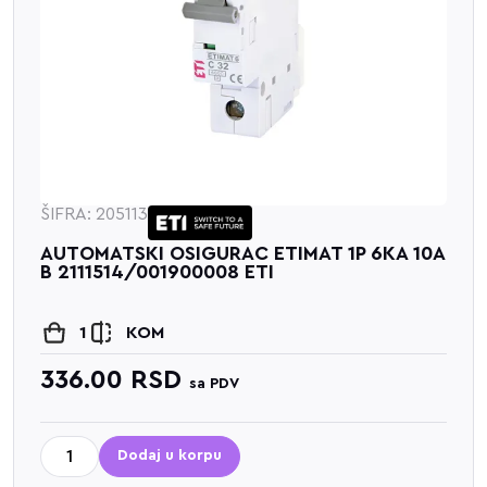
ŠIFRA: 205113
AUTOMATSKI OSIGURAC ETIMAT 1P 6KA 10A
B 2111514/001900008 ETI
1
KOM
336.00
RSD
sa PDV
Dodaj u korpu