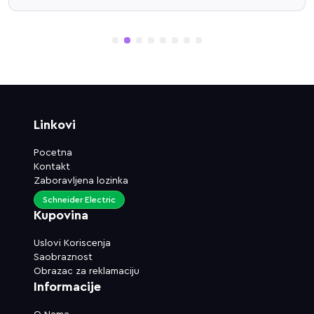
1
2
3
4
5
6
7
8
Linkovi
Pocetna
Kontakt
Zaboravljena lozinka
Schneider Electric
Kupovina
Uslovi Koriscenja
Saobraznost
Obrazac za reklamaciju
Informacije