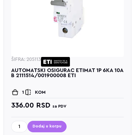
ŠIFRA: 205113
AUTOMATSKI OSIGURAC ETIMAT 1P 6KA 10A
B 2111514/001900008 ETI
1
KOM
336.00
RSD
sa PDV
Dodaj u korpu