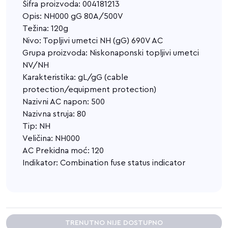
Šifra proizvoda: 004181213
Opis: NH000 gG 80A/500V
Težina: 120g
Nivo: Topljivi umetci NH (gG) 690V AC
Grupa proizvoda: Niskonaponski topljivi umetci
NV/NH
Karakteristika: gL/gG (cable
protection/equipment protection)
Nazivni AC napon: 500
Nazivna struja: 80
Tip: NH
Veličina: NH000
AC Prekidna moć: 120
Indikator: Combination fuse status indicator
TRENUTNO NIJE DOSTUPNO