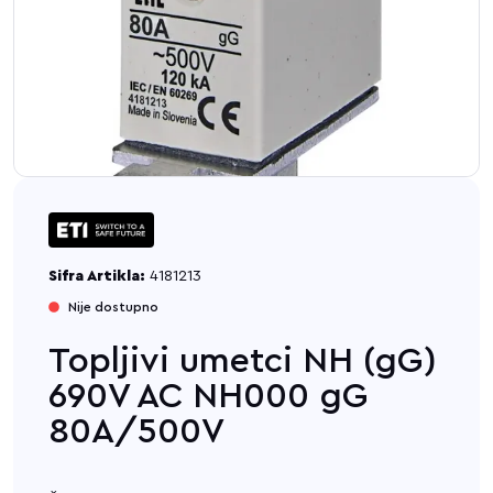
Sifra Artikla:
4181213
Nije dostupno
Topljivi umetci NH (gG)
690V AC NH000 gG
80A/500V