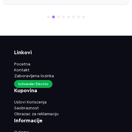
1
2
3
4
5
6
7
8
Linkovi
Pocetna
Kontakt
Zaboravljena lozinka
Schneider Electric
Kupovina
Uslovi Koriscenja
Saobraznost
Obrazac za reklamaciju
Informacije