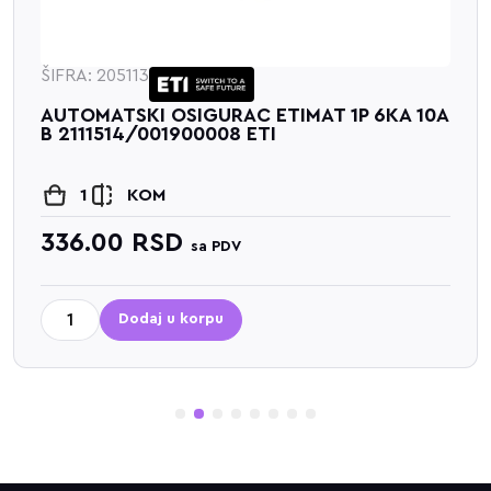
ŠIFRA: 205113
AUTOMATSKI OSIGURAC ETIMAT 1P 6KA 10A
B 2111514/001900008 ETI
1
KOM
336.00
RSD
sa PDV
Dodaj u korpu
1
2
3
4
5
6
7
8