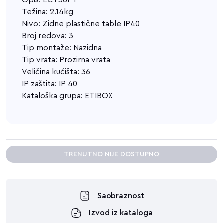
Opis: ECT36PT
Težina: 2.14kg
Nivo: Zidne plastične table IP40
Broj redova: 3
Tip montaže: Nazidna
Tip vrata: Prozirna vrata
Veličina kućišta: 36
IP zaštita: IP 40
Kataloška grupa: ETIBOX
TRENUTNO NIJE DOSTUPNO
Saobraznost
Izvod iz kataloga