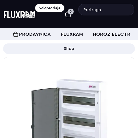
Veleprodaja
0
PRODAVNICA
FLUXRAM
HOROZ ELECTRIC
Shop