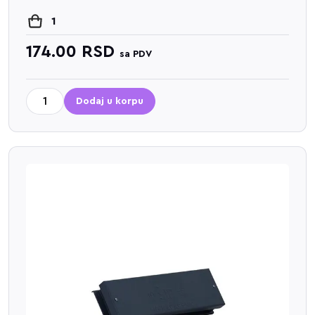
1
174.00
RSD
sa PDV
Dodaj u korpu