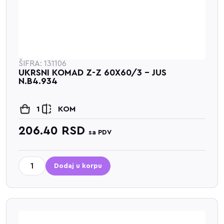
ŠIFRA: 131106
UKRSNI KOMAD Z-Z 60X60/3 - JUS
N.B4.934
1
KOM
206.40
RSD
sa PDV
Dodaj u korpu