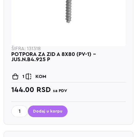
ŠIFRA: 131318
POTPORA ZA ZID A 8X80 (PV-1) -
JUS.N.B4.925 P
1
KOM
144.00
RSD
sa PDV
Dodaj u korpu