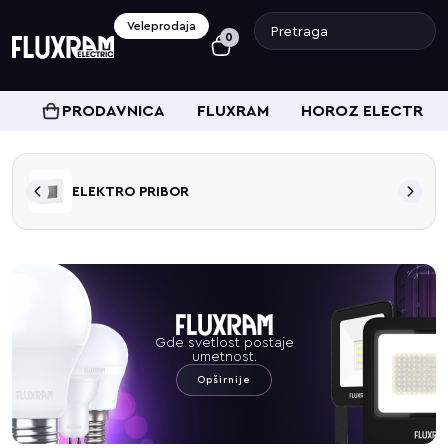
Veleprodaja
0
PRODAVNICA
FLUXRAM
HOROZ ELECTRIC
ELEKTRO PRIBOR
Gde svetlost postaje
umetnost.
Opširnije