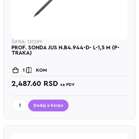
ŠIFRA: 131399
PROF. SONDA JUS N.B4.944-D- L-1,5 M (P-
TRAKA)
1
KOM
2,487.60
RSD
sa PDV
Dodaj u korpu