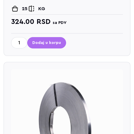
25
KG
324.00
RSD
sa PDV
Dodaj u korpu