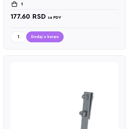
1
177.60
RSD
sa PDV
Dodaj u korpu