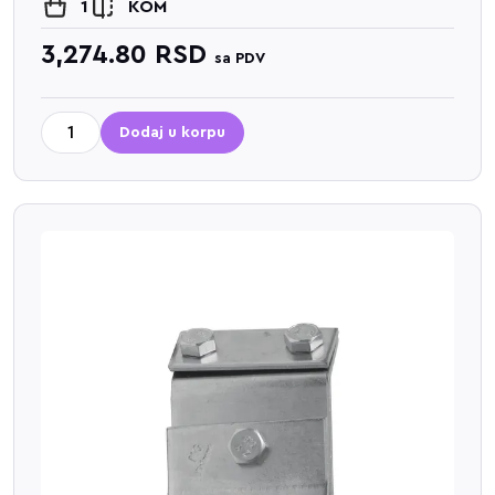
1
KOM
3,274.80
RSD
sa PDV
Dodaj u korpu